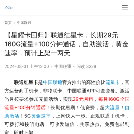
首页
中国联通
【星耀卡回归】联通红星卡，长期29元
160G流量+100分钟通话，自助激活，黄金
速率，预计上架一两天
2024-08-31 上午12:00
•
中国联通
•
阅读 3228
联通红星卡
是
中国联通
官方推出的高性价比
流量卡
，官
方运营商手机卡，非物联卡。中国联通APP可查套餐。激活
当月按要求参加充值活动，实现
29元月租
，
每月160G全国
流量+100分钟通话
！长期优惠期！
低资费，超
大流量
！
自
助激活
！5G
黄金速率
，上网快人一步。正规联通手机卡，
可拨打和接听电话，可收发短信，共享热点。免费包邮到
家，随时下架。