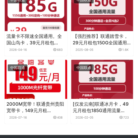
流量卡不限速全国通用。全
【强烈推荐】联通踏雪卡，
国山鸟卡，39元月租包
29元月租包150G全国通用流
185G+100分钟
量+300分钟+两个热门会员
2026-04-16
683
2025-08-05
1.6K
中国联通
中国联通
2000M宽带！联通贵州贵阳
[仅发云南]联通冰月卡，49
宽带卡，149元月租
元月租包185G通用流量
2000M430G+1500分钟融
+100分钟通话
2026-07-16
408
2026-02-05
723
合宽带套餐（需名下没有