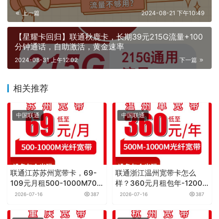
上一篇
2024-08-21 下午10:49
【星耀卡回归】联通秋鹿卡，长期39元215G流量+100
分钟通话，自助激活，黄金速率
2024-08-31 上午12:02
下一篇
相关推荐
中国联通
中国联通
联通江苏苏州宽带卡，69-
联通浙江温州宽带卡怎么
109元月租500-1000M70-
样？360元月租包年-1200
120G+300-550分钟融合宽
元月租包年500M-1000M单
2026-07-16
387
2026-07-16
387
带套餐
宽带套餐——联通流量卡测
评