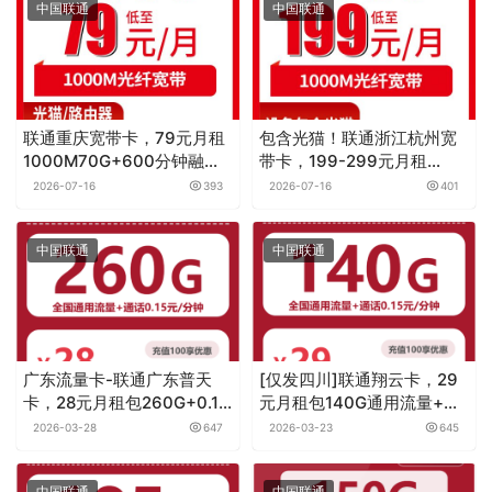
中国联通
中国联通
联通重庆宽带卡，79元月租
包含光猫！联通浙江杭州宽
1000M70G+600分钟融合
带卡，199-299元月租
宽带套餐
1000M直播专线60-
2026-07-16
393
2026-07-16
401
100G+1000-1500分钟融合
宽带套餐
中国联通
中国联通
广东流量卡-联通广东普天
[仅发四川]联通翔云卡，29
卡，28元月租包260G+0.15
元月租包140G通用流量+通
元月租/分钟
话0.15元月租/分钟
2026-03-28
647
2026-03-23
645
中国联通
中国联通