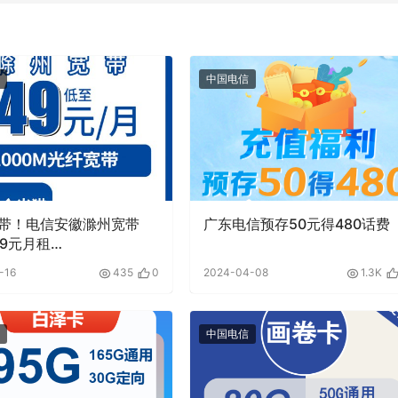
中国电信
带！电信安徽滁州宽带
广东电信预存50元得480话费
49元月租
M50G+500分钟融合宽带
-16
435
0
2024-04-08
1.3K
中国电信