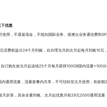
以下优惠
可使用，不退返现金，不抵扣国际业务、港澳台业务通信费和SP/
0元话费权益分24个月到账，自办理当月的次月起每月到账10元
，自订购生效当月起连续25个月每月获得100GB国内流量+100
B国内通用流量，流量套餐内共享，不可结转至次月使用，有效期2
按天折算，其余全量到账。次月起优惠月租29元205G通用流量