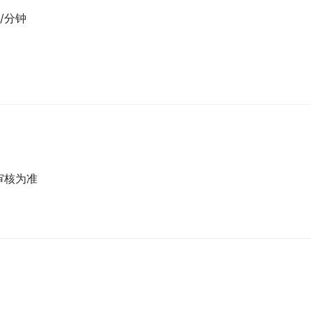
元/分钟
审核为准
）