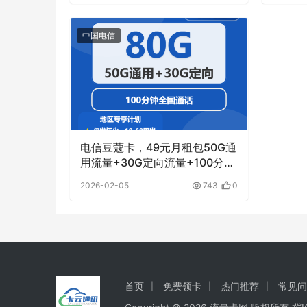
中国电信
电信豆蔻卡，49元月租包50G通
用流量+30G定向流量+100分钟
通话
2026-02-05
743
0
首页
免费领卡
热门推荐
常见问