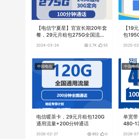
【电信宁夏星】官宣长期20年套
【19
餐，29元月租包275G全国流
包19
量，首月免月租，黄金速率，可
2024-03-24
2.7K
55
2025-02
拉异地宽带 | 免费包邮
中国电信
中国电信
电信暖茶卡，29元月租包120G
单宽带
通用流量+200分钟通话
480-
500
2026-02-27
862
0
2026-07