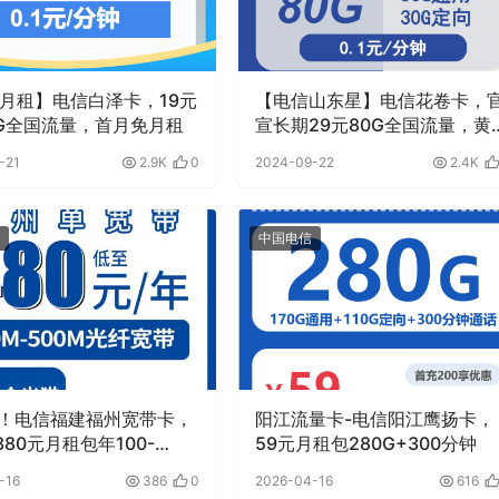
元月租】电信白泽卡，19元
【电信山东星】电信花卷卡，
5G全国流量，首月免月租
宣长期29元80G全国流量，黄
速率
-21
2.9K
0
2024-09-22
2.4K
中国电信
！电信福建福州宽带卡，
阳江流量卡-电信阳江鹰扬卡，
1380元月租包年100-
59元月租包280G+300分钟
M单宽带套餐
-16
386
0
2026-04-16
616