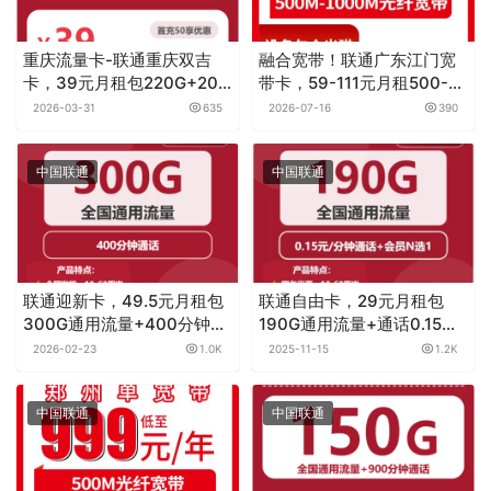
重庆流量卡-联通重庆双吉
融合宽带！联通广东江门宽
卡，39元月租包220G+200
带卡，59-111元月租500-
分钟
1000M50-100G+100-
2026-03-31
635
2026-07-16
390
1000分钟融合宽带套餐
中国联通
中国联通
联通迎新卡，49.5元月租包
联通自由卡，29元月租包
300G通用流量+400分钟通
190G通用流量+通话0.15元
话
月租/分钟+会员N选1
2026-02-23
1.0K
2025-11-15
1.2K
中国联通
中国联通