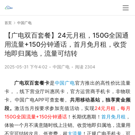
首页
中国广电
【广电双百套餐】24元月租，150G全国通
用流量+150分钟通话，首月免月租，收货
地即归属地，流量可结转
2025-05-31 下午4:02
•
中国广电
•
阅读 2304
广电双百套餐卡
是
中国广电
官方推出的高性价比流量
卡，，线下营业厅叫惠民卡，官方运营商手机卡，非物联
卡。中国广电APP可查套餐。
共用移动基站，独享黄金频
段。
激活当月按要求参加充值活动，实现
24元月租
，
每月
150G全国流量+150分钟通话
！长期优惠期！
首月免月租
，
体验一个月不满意随时线上注销。收货地即归属地，流量用
不完可结转次月。
低资费，超
大流量
！正规广电手机卡，可