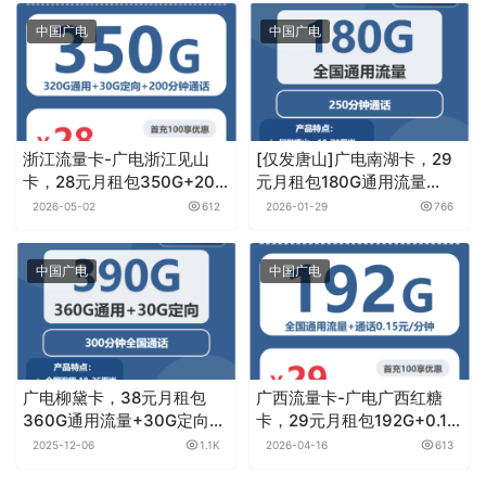
中国广电
大流量
大通话
快递激活
本地归属地
流量可结转
长期套餐
首月免月租
黄金速率
赞
(0)
生成海报
电信湖南星卡可以选号了！！
上一篇
2025-05-23 上午12:23