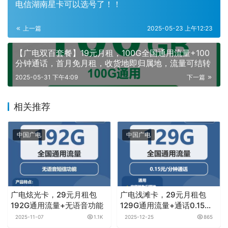
年龄限制：18-70周岁
禁发区域：以运营商审核为准
免费申请：
点击或者手机扫描下方二维码
商城入口
如果产品下架了，请联系客服推荐同款套餐（
）
温馨提示：
订单及快递查询入口请
点击这里
开卡失败：联系本站客服或公众号客服，处理后重新提
交
本站
客服联系方式请
点击这里