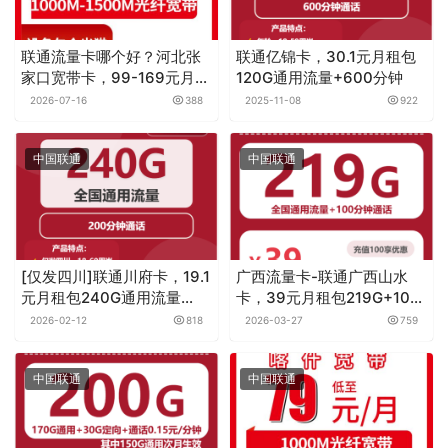
联通流量卡哪个好？河北张
联通亿锦卡，30.1元月租包
家口宽带卡，99-169元月租
120G通用流量+600分钟
1000-1500M90-
2026-07-16
388
2025-11-08
922
180G+500-1000分钟融合
宽带套餐
中国联通
中国联通
[仅发四川]联通川府卡，19.1
广西流量卡-联通广西山水
元月租包240G通用流量
卡，39元月租包219G+100
+200分钟通话
分钟
2026-02-12
818
2026-03-27
759
中国联通
中国联通