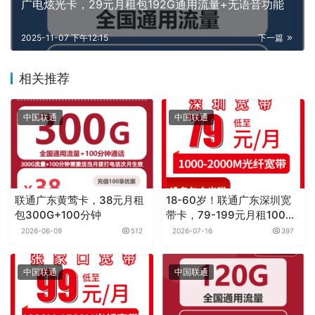
广电炫光卡，29元月租包192G通用流量+无语音功能
2025-11-07 下午12:15
下一篇
相关推荐
中国联通
中国联通
联通广东黄莺卡，38元月租
18-60岁！联通广东深圳宽
包300G+100分钟
带卡，79-199元月租1000-
2000M60-100G+100-
2026-06-09
512
2026-07-16
397
1000分钟融合宽带套餐
中国联通
中国联通