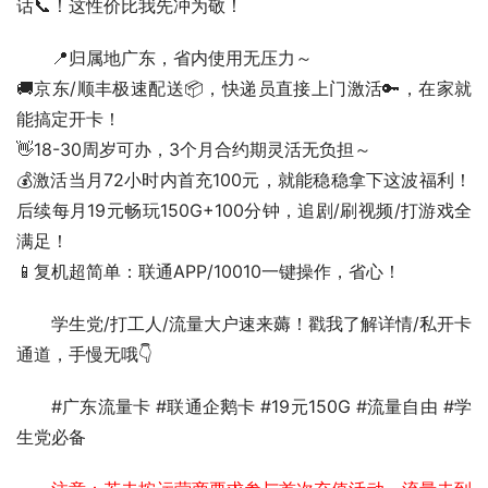
话📞！这性价比我先冲为敬！
📍归属地广东，省内使用无压力～
🚚京东/顺丰极速配送📦，快递员直接上门激活🔑，在家就
能搞定开卡！
👋18-30周岁可办，3个月合约期灵活无负担～
💰激活当月72小时内首充100元，就能稳稳拿下这波福利！
后续每月19元畅玩150G+100分钟，追剧/刷视频/打游戏全
满足！
📱复机超简单：联通APP/10010一键操作，省心！
学生党/打工人/流量大户速来薅！戳我了解详情/私开卡
通道，手慢无哦👇
#广东流量卡 #联通企鹅卡 #19元150G #流量自由 #学
生党必备