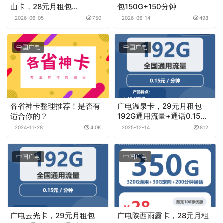
山卡，28元月租包
包150G+150分钟
350G+200分钟
2026-06-05
750
2026-06-14
498
中国广电
中国广电
各省神卡整理推荐！是否有
广电温泉卡，29元月租包
适合你的？
192G通用流量+通话0.15元
月租/分钟
2024-11-28
4.0K
2025-12-14
812
中国广电
中国广电
广电云光卡，29元月租包
广电陕西雨露卡，28元月租