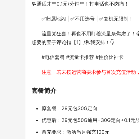
💬通话才**0.1元/分钟**！打电话也不肉痛！  
✅归属地湘 | ✅不用选号 | ✅复机无限制！  
流量党狂喜！再也不用盯着流量条焦虑了！
想要的宝子评论扣【1】/私我安排！👇  
#电信套餐 #流量卡推荐 #性价比神卡
注意：若未按运营商要求参与首次充值活动
套餐简介
原套餐：29元包30G定向
优惠后：29元包50G通用+30G定向+0.1元
首充要求：激活当月强充100元