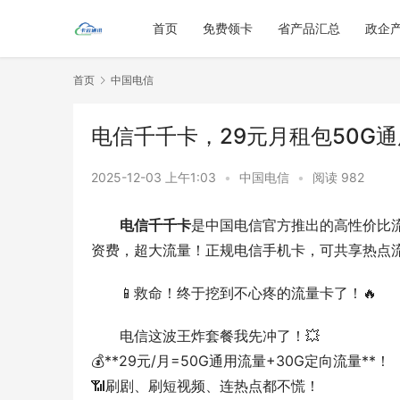
首页
免费领卡
省产品汇总
政企
首页
中国电信
电信千千卡，29元月租包50G通
2025-12-03 上午1:03
•
中国电信
•
阅读 982
电信千千卡
是中国电信官方推出的高性价比
资费，超大流量！正规电信手机卡，可共享热点
📱救命！终于挖到不心疼的流量卡了！🔥
电信这波王炸套餐我先冲了！💥
💰**29元/月=50G通用流量+30G定向流量**！
📶刷剧、刷短视频、连热点都不慌！