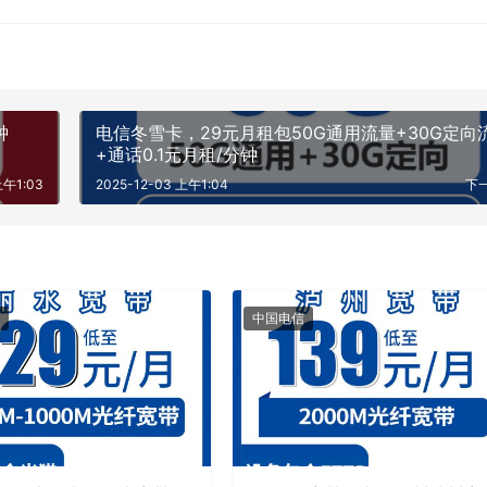
钟
电信冬雪卡，29元月租包50G通用流量+30G定向
+通话0.1元月租/分钟
上午1:03
2025-12-03 上午1:04
下
中国电信