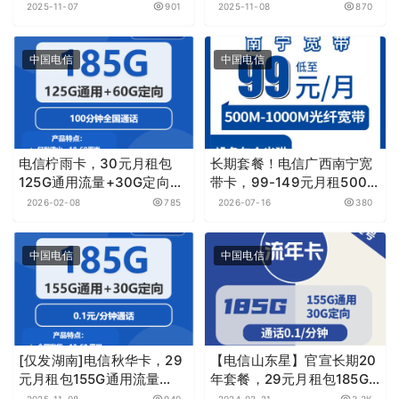
量+通话0.1元月租/分钟
量+100分钟通话
2025-11-07
901
2025-11-08
870
中国电信
中国电信
电信柠雨卡，30元月租包
长期套餐！电信广西南宁宽
125G通用流量+30G定向流
带卡，99-149元月租500-
量+100分钟
1000M20-170G+400-
2026-02-08
785
2026-07-16
380
500分钟融合宽带套餐
中国电信
中国电信
[仅发湖南]电信秋华卡，29
【电信山东星】官宣长期20
元月租包155G通用流量
年套餐，29元月租包185G
+30G定向流量+0.1元月租/
全国流量，首月免月租，黄
2025-11-08
940
2024-03-21
3.3K