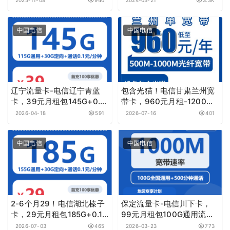
分钟
金速率，激活选号 | 免费包
邮
中国电信
中国电信
辽宁流量卡-电信辽宁青蓝
包含光猫！电信甘肃兰州宽
卡，39元月租包145G+0.1
带卡，960元月租-1200元
元月租/分钟
月租包年500M-1000M单
2026-04-18
591
2026-07-16
401
宽带套餐
中国电信
中国电信
2-6个月29！电信湖北榛子
保定流量卡-电信川下卡，
卡，29元月租包185G+0.1
99元月租包100G通用流量
元月租/分钟
+500分钟+宽带1000M
2026-07-03
465
2026-03-23
773