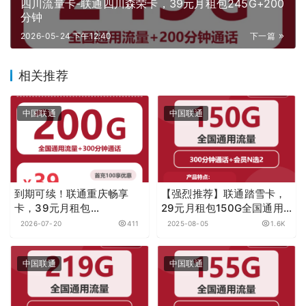
四川流量卡-联通四川森荣卡，39元月租包245G+200
分钟
2026-05-24 下午12:40
下一篇
相关推荐
中国联通
中国联通
到期可续！联通重庆畅享
【强烈推荐】联通踏雪卡，
卡，39元月租包
29元月租包150G全国通用
200G+300分钟
流量+300分钟+两个热门会
2026-07-20
411
2025-08-05
1.6K
员
中国联通
中国联通