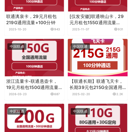
联通漓泉卡，29元月租包
[仅发安徽]联通映山卡，29
219G通用流量+100分钟
元月租包155G通用流量
+100分钟
2025-10-20
943
2025-11-07
931
中国联通
中国联通
浙江流量卡-联通悬壶卡，
【联通长期】联通飞天卡，
19元月租包150G通用流量
长期39元包215G全国通用
+100分钟
流量+100分钟通话，可发全
2026-03-23
687
2025-02-20
2.2K
国，先激活再发货
中国联通
中国联通