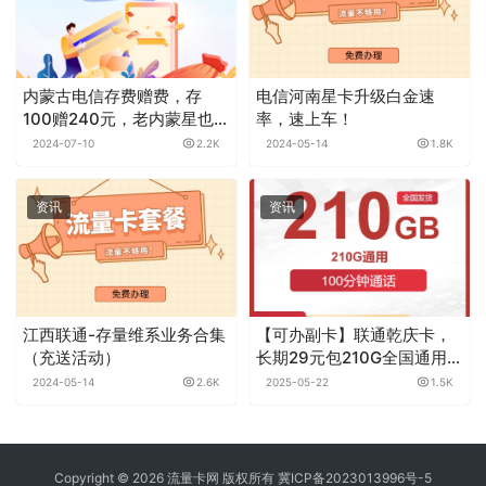
内蒙古电信存费赠费，存
电信河南星卡升级白金速
100赠240元，老内蒙星也能
率，速上车！
冲
2024-07-10
2.2K
2024-05-14
1.8K
资讯
资讯
江西联通-存量维系业务合集
【可办副卡】联通乾庆卡，
（充送活动）
长期29元包210G全国通用流
量+100分钟通话，全国可发
2024-05-14
2.6K
2025-05-22
1.5K
Copyright © 2026 流量卡网 版权所有
冀ICP备2023013996号-5